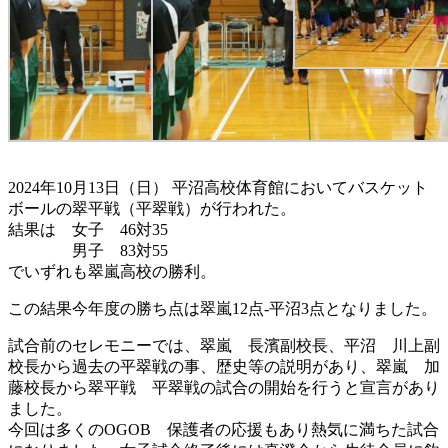
2024年10月13日（日） 平沼高校体育館においてバスケット
ボールの翠平戦（平翠戦）が行われた。
結果は 女子 46対35
男子 83対55
でいずれも翠嵐高校の勝利。
この結果今年度の勝ち点は翠嵐12点-平沼3点となりました。
試合前のセレモニーでは、翠嵐 長濱副校長、平沼 川上副
校長から過去の平翠戦の事、歴史等の説明があり、翠嵐 加
藤校長から翠平戦 平翠戦の試合の開始を行うと宣言があり
ました。
今回は多くのOGOB 保護者の応援もあり熱気に満ちた試合