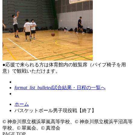
●応援で来られる方は体育館内の観覧席（パイプ椅子を用
意）で観戦いただけます。
format_list_bulleted
試合結果・日程の一覧へ
コ
ペ
ホーム
ン
ー
バスケットボール男子現役戦【終了】
テ
ジ
© 神奈川県立横浜翠嵐高等学校、© 神奈川県立横浜平沼高等
ン
の
学校、© 翠嵐会、© 真澄会
ツ
先
PAGE TOP