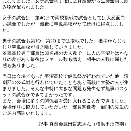
になりました。女子試合終了後には真澄会から生徒全員に飲
み物が配られました。
女子の試合は 第4Qまで両校接戦で試合としては大変面白
い試合でしたが 最後に翠嵐高校がたて続けに得点しまし
た。
男子の試合も第1Q 第2Qまでは接戦でした。後半からじり
じり翠嵐高校が引き離していきました。
翠嵐高校男子部員は30名超の大人数で 11人の平沼とはかな
りの差があり最後はファール数も増え 相手の人数に屈した
感もありました。
当日は会場であった平沼高校で健民祭が行われていた他 演
劇部の公式戦も行われていたこともあり高校に大勢の人が集
まりました。そんな中特に大きな問題も発生せず無事バスケ
ットの試合ができてよかったです。
また、会場に多くの関係者を受け入れることができました。
会場作りに協力していただいた 部員関係者 顧問の先生の
ご尽力感謝いたします。
記事 真澄会豊田哲志さん（横浜平沼75期）