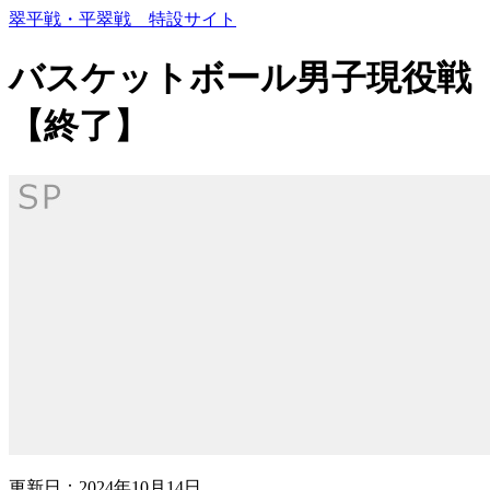
コ
翠平戦・平翠戦 特設サイト
ン
テ
バスケットボール男子現役戦
ン
ツ
【終了】
本
文
へ
ス
キ
ッ
プ
更新日：2024年10月14日