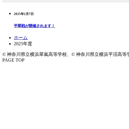
2025年2月7日
平翠戦が開催されます！
コ
ペ
ホーム
ン
ー
2025年度
テ
ジ
© 神奈川県立横浜翠嵐高等学校、© 神奈川県立横浜平沼高等学
ン
の
PAGE TOP
ツ
先
本
頭
文
へ
の
戻
先
る
頭
へ
戻
る