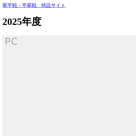
コ
翠平戦・平翠戦 特設サイト
ン
テ
2025年度
ン
ツ
本
文
へ
ス
キ
ッ
プ